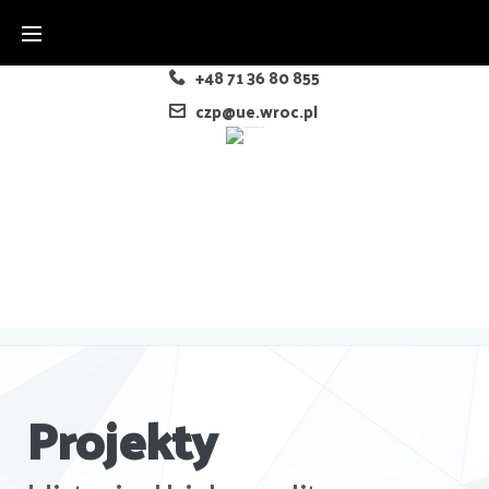
+48 71 36 80 855
czp@ue.wroc.pl
Projekty